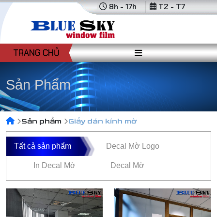
8h - 17h
T2 - T7
TRANG CHỦ
Sản Phẩm
Sản phẩm
Giấy dán kính mờ
Tất cả sản phẩm
Decal Mờ Logo
In Decal Mờ
Decal Mờ