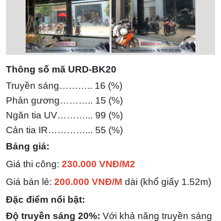
Thông số mã URD-BK20
Truyền sáng……….. 16 (%)
Phản gương……….. 15 (%)
Ngăn tia UV………... 99 (%)
Cản tia IR…………... 55
(%)
Bảng giá:
Giá thi công:
230.000 VNĐ/M2
Giá bán lẻ:
200.000 VNĐ/M
dài (khổ giấy 1.52m)
Đặc điểm nổi bật:
Độ truyền sáng 20%:
Với khả năng truyền sáng