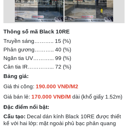
Thông số mã Black 10RE
Truyền sáng……….. 15 (%)
Phản gương……….. 40 (%)
Ngăn tia UV………... 99 (%)
Cản tia IR…………... 72
(%)
Bảng giá:
Giá thi công:
190.000 VNĐ/M2
Giá bán lẻ:
170.000 VNĐ/M
dài (khổ giấy 1.52m)
Đặc điểm nổi bật:
Cấu tạo:
Decal dán kính Black 10RE được thiết
kế với hai lớp: mặt ngoài phủ bạc phản quang