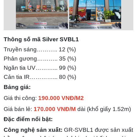
Thông số mã Silver SVBL1
Truyền sáng……….. 12 (%)
Phản gương……….. 35 (%)
Ngăn tia UV………... 99 (%)
Cản tia IR…………... 80
(%)
Bảng giá:
Giá thi công:
190.000 VNĐ/M2
Giá bán lẻ:
170.000 VNĐ/M
dài (khổ giấy 1.52m)
Đặc điểm nổi bật:
Công nghệ sản xuất:
GR-SVBL1 được sản xuất