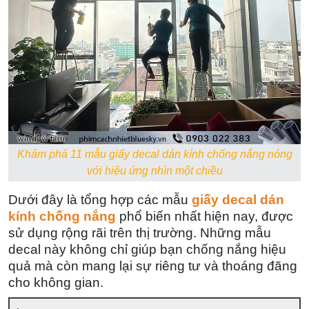
Khám phá 11 mẫu giấy decal dán kính chống nắng nóng
với hiệu ứng nhìn một chiều
Dưới đây là tổng hợp
các
mẫu
giấy decal dán
kính chống nắng
phổ biến nhất hiện nay, được
sử dụng rộng rãi trên thị trường. Những mẫu
decal này không chỉ giúp bạn chống nắng hiệu
quả mà còn mang lại sự riêng tư và thoáng đãng
cho không gian.