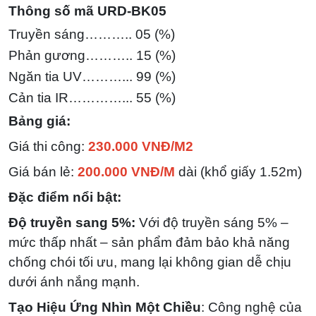
Thông số mã URD-BK05
Truyền sáng……….. 05 (%)
Phản gương……….. 15 (%)
Ngăn tia UV………... 99 (%)
Cản tia IR…………... 55
(%)
Bảng giá:
Giá thi công:
230.000 VNĐ/M2
Giá bán lẻ:
200.000 VNĐ/M
dài (khổ giấy 1.52m)
Đặc điểm nổi bật:
Độ truyền sang 5%:
Với
độ truyền sáng 5%
–
mức thấp nhất – sản phẩm đảm bảo khả năng
chống chói tối ưu, mang lại không gian dễ chịu
dưới ánh nắng mạnh.
Tạo Hiệu Ứng Nhìn Một Chiều
: Công nghệ của