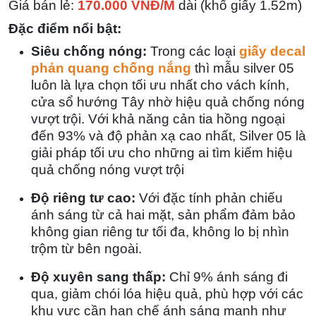
Giá bán lẻ:
170.000 VNĐ/M
dài (khổ giấy 1.52m)
Đặc điểm nổi bật:
Siêu chống nóng:
Trong các loại
giấy decal
phản quang chống nắng
thì mẫu silver 05
luôn là lựa chọn
tối ưu nhất
cho
vách kính,
cửa sổ hướng Tây
nhờ hiệu quả chống nóng
vượt trội. Với khả năng
cản tia hồng ngoại
đến 93%
và
độ phản xạ cao nhất
, Silver 05 là
giải pháp tối ưu cho những ai tìm kiếm hiệu
quả chống nóng vượt trội
Độ riêng tư cao:
Với đặc tính phản chiếu
ánh sáng từ cả hai mặt, sản phẩm đảm bảo
không gian riêng tư tối đa, không lo bị nhìn
trộm từ bên ngoài.
Độ xuyên sang thấp:
Chỉ 9% ánh sáng đi
qua, giảm chói lóa hiệu quả, phù hợp với các
khu vực cần hạn chế ánh sáng mạnh như