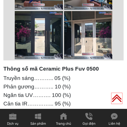
Thông số mã Ceramic Plus Fuv 0500
Truyền sáng……….. 05 (%)
Phản gương……….. 10 (%)
Ngăn tia UV………. 100 (%)
Cản tia IR…………... 95
(%)
Bảng giá:
Giá thi công:
380.000 VNĐ/M2
Dịch vụ
Sản phẩm
Trang chủ
Gọi điện
Liên hệ