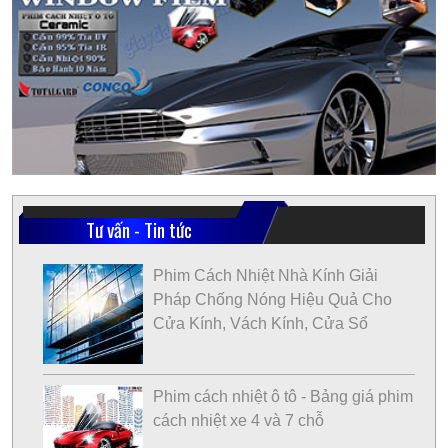
Tư vấn - Tin tức
Phim Cách Nhiệt Nhà Kính Giải
Pháp Chống Nóng Hiệu Quả Cho
Cửa Kính, Vách Kính, Cửa Sổ
Phim cách nhiệt ô tô - Bảng giá phim
cách nhiệt xe 4 và 7 chỗ