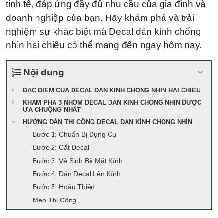
tinh tế, đáp ứng đầy đủ nhu cầu của gia đình và
doanh nghiệp của bạn. Hãy khám phá và trải
nghiệm sự khác biệt mà Decal dán kính chống
nhìn hai chiều có thể mang đến ngay hôm nay.
Nội dung
ĐẶC ĐIỂM CỦA DECAL DÁN KÍNH CHỐNG NHÌN HAI CHIỀU
KHÁM PHÁ 3 NHÓM DECAL DÁN KÍNH CHỐNG NHÌN ĐƯỢC
ƯA CHUỘNG NHẤT
HƯỚNG DẪN THI CÔNG DECAL DÁN KÍNH CHỐNG NHÌN
Bước 1: Chuẩn Bị Dụng Cụ
Bước 2: Cắt Decal
Bước 3: Vệ Sinh Bề Mặt Kính
Bước 4: Dán Decal Lên Kính
Bước 5: Hoàn Thiện
Mẹo Thi Công