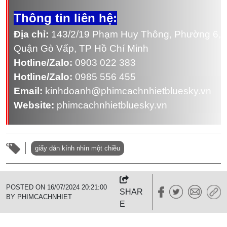
Thông tin liên hệ:
Địa chỉ:
143/2/19 Phạm Huy Thông, Phường 6,
Quận Gò Vấp, TP Hồ Chí Minh
Hotline/Zalo:
0903 022 383
Hotline/Zalo:
0985 556 455
Email:
kinhdoanh@phimcachnhietbluesky.vn
Website:
phimcachnhietbluesky.vn
giấy dán kính nhìn một chiều
POSTED ON 16/07/2024 20:21:00
SHAR
BY PHIMCACHNHIET
E