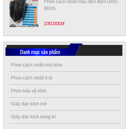
Phim cách nhiệt màu đen đậm URD-
BK05
230,000đ
Danh mục sản phẩm
Phim cách nhiệt nhà kính
Phim cách nhiệt ô tô
Phim bảo vệ kính
Giấy dán kính mờ
Giấy dán kính trang trí