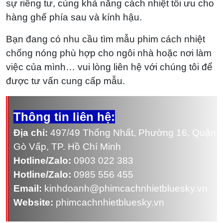
sự riêng tư, cùng khả năng cách nhiệt tối ưu cho
hàng ghế phía sau và kính hậu.
Bạn đang có nhu cầu tìm mẫu phim cách nhiệt
chống nóng phù hợp cho ngôi nhà hoặc nơi làm
việc của mình… vui lòng liên hệ với chúng tôi để
được tư vấn cung cấp mẫu.
Thông tin liên hệ:
Địa chỉ:
497/49 Thống Nhất, Phường 16, Quận
Gò Vấp, TP. Hồ Chí Minh
Hotline/Zalo:
0903 022 383
Hotline/Zalo:
0985 556 455
Email:
kinhdoanh@phimcachnhietbluesky.vn
Website:
phimcachnhietbluesky.vn