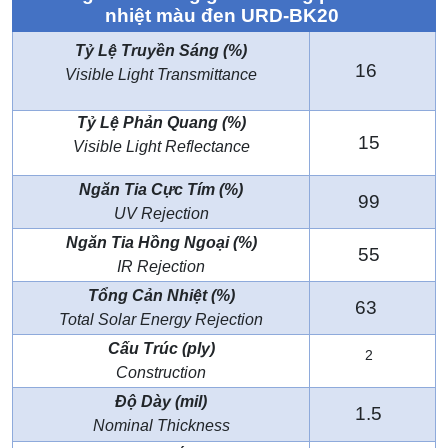
nhiệt màu đen URD-BK20
Tỷ Lệ Truyền Sáng (%)
16
Visible Light Transmittance
Tỷ Lệ Phản Quang (%)
15
Visible Light Reflectance
Ngăn Tia Cực Tím (%)
99
UV Rejection
Ngăn Tia Hồng Ngoại (%)
55
IR Rejection
Tổng Cản Nhiệt (%)
63
Total Solar Energy Rejection
Cấu Trúc (ply)
2
Construction
Độ Dày (mil)
1.5
Nominal Thickness