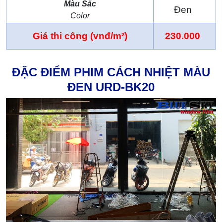
Màu Sắc
Đen
Color
Giá thi công (vnđ/m²)
230.000
ĐẶC ĐIỂM PHIM CÁCH NHIỆT MÀU
ĐEN URD-BK20