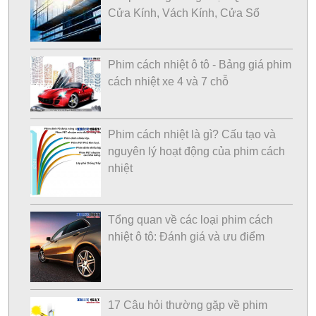
Cửa Kính, Vách Kính, Cửa Sổ
Phim cách nhiệt ô tô - Bảng giá phim
cách nhiệt xe 4 và 7 chỗ
Phim cách nhiệt là gì? Cấu tạo và
nguyên lý hoạt động của phim cách
nhiệt
Tổng quan về các loại phim cách
nhiệt ô tô: Đánh giá và ưu điểm
17 Câu hỏi thường gặp về phim