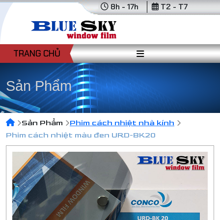
8h - 17h
T2 - T7
TRANG CHỦ
Sản Phẩm
Sản Phẩm
Phim cách nhiệt nhà kính
Phim cách nhiệt màu đen URD-BK20