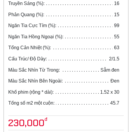
Truyền Sáng (%):
16
Phản Quang (%):
15
Ngăn Tia Cực Tím (%):
99
Ngăn Tia Hồng Ngoại (%):
55
Tổng Cản Nhiệt (%):
63
Cấu Trúc/ Độ Dày:
2/1.5
Màu Sắc Nhìn Từ Trong:
Sẫm đen
Màu Sắc Nhìn Bên Ngoài:
Đen
Khổ phim (rộng * dài):
1.52 x 30
Tổng số m2 một cuộn:
45.7
đ
230,000