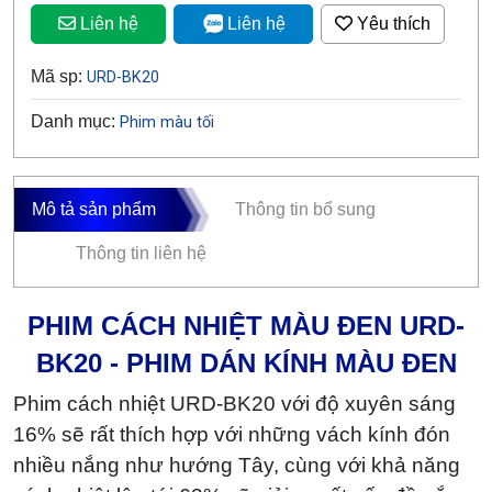
Liên hệ
Liên hệ
Yêu thích
Mã sp:
URD-BK20
Danh mục:
Phim màu tối
Mô tả sản phẩm
Thông tin bổ sung
Thông tin liên hệ
PHIM CÁCH NHIỆT MÀU ĐEN URD-
BK20 - PHIM DÁN KÍNH MÀU ĐEN
Phim cách nhiệt URD-BK20 với độ xuyên sáng
16% sẽ rất thích hợp với những vách kính đón
nhiều nắng như hướng Tây, cùng với khả năng